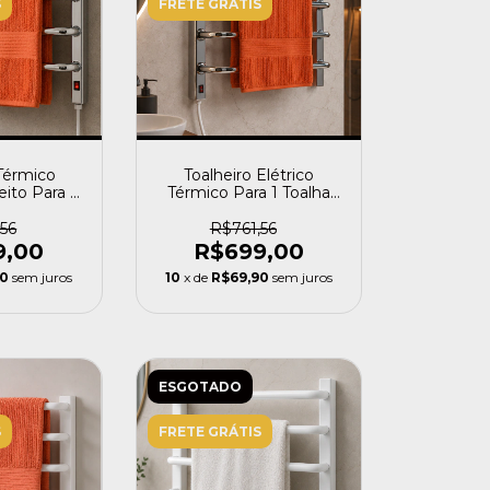
S
FRETE GRÁTIS
 Térmico
Toalheiro Elétrico
ito Para 1
Térmico Para 1 Toalha
 Flape
Cromado - Flape
56
R$761,56
9,00
R$699,00
90
sem juros
10
x de
R$69,90
sem juros
ESGOTADO
S
FRETE GRÁTIS