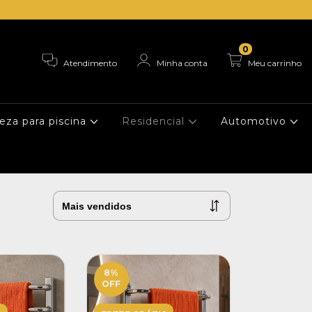
0
Atendimento
Minha conta
Meu carrinho
eza para piscina
Residencial
Automotivo
8
%
OFF