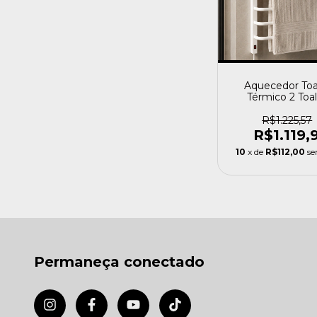
Aquecedor Toa
Térmico 2 Toa
Branco Esquerdo
Branco - 110v 
R$1.225,57
R$1.119,
10
x de
R$112,00
se
Permaneça conectado