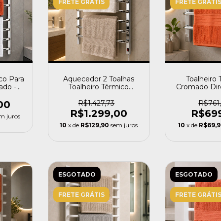
FRETE GRÁTIS
FRETE GRÁTI
co Para
Aquecedor 2 Toalhas
Toalheiro
ado -
Toalheiro Térmico
Cromado Dire
uerdo
Eletrico Cromado Flape
Toalha -
00
R$1.427,73
R$761,
R$1.299,00
R$69
m juros
10
x de
R$129,90
sem juros
10
x de
R$69,
ESGOTADO
ESGOTADO
FRETE GRÁTIS
FRETE GRÁTI