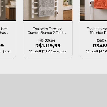
lhas
Toalheiro Térmico
Toalheiro A
lhas
Grande Branco 2 Toalhas
Térmico 
 Flape
Fio Direito Flape
Branco Esqu
110v
Branco - 1
R$1.225,54
R$508
99
R$1.119,99
R$46
m juros
10
x de
R$112,00
sem juros
10
x de
R$46,