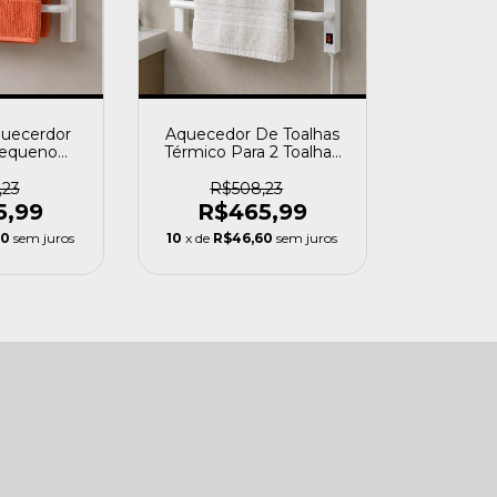
quecerdor
Aquecedor De Toalhas
Pequeno
Térmico Para 2 Toalhas
erdo Flape
Branco 220v Fio Lado
00v 100v
Esquerdo Flape
,23
R$508,23
5,99
R$465,99
60
sem juros
10
x de
R$46,60
sem juros