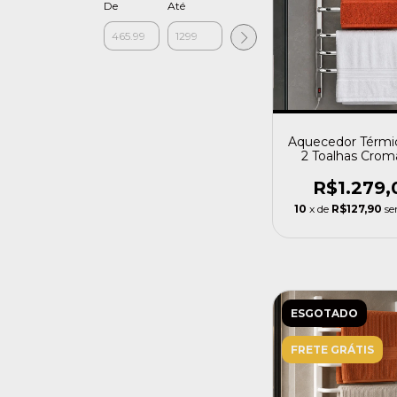
De
Até
Aquecedor Térmi
2 Toalhas Crom
Flape Lado Esq
R$1.279,
10
x de
R$127,90
se
ESGOTADO
FRETE GRÁTIS