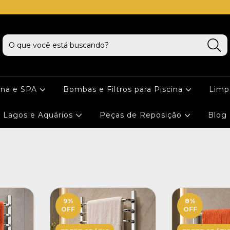
cna e SPA
Bombas e Filtros para Piscina
Limp
Lagos e Aquários
Peças de Reposição
Blog
9
%
8
%
OFF
OFF