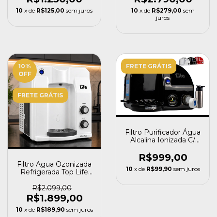
10
x de
R$125,00
sem juros
10
x de
R$279,00
sem
juros
10
%
FRETE GRÁTIS
OFF
FRETE GRÁTIS
Filtro Purificador Água
Alcalina Ionizada C/
Ozônio Ph 9.5
R$999,00
Filtro Agua Ozonizada
10
x de
R$99,90
sem juros
Refrigerada Top Life
Flex Oxi Flexoxi
R$2.099,00
R$1.899,00
10
x de
R$189,90
sem juros