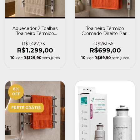
Aquecedor 2 Toalhas
Toalheiro Térmico
Toalheiro Térmico
Cromado Direito Para
Eletrico Cromado
1 Toalha - Flape
Flape
R$1.427,73
R$761,56
R$1.299,00
R$699,00
10
x de
R$129,90
sem juros
10
x de
R$69,90
sem juros
8
%
OFF
FRETE GRÁTIS