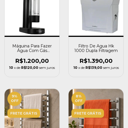
Máquina Para Fazer
Filtro De Agua Hk
Água Com Gás
1000 Dupla Filtragem
Gassata Home Hoken
R$1.200,00
R$1.390,00
10
x de
R$120,00
sem juros
10
x de
R$139,00
sem juros
9
%
8
%
OFF
OFF
FRETE GRÁTIS
FRETE GRÁTIS