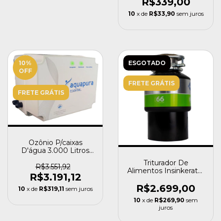
R$339,00
10
x de
R$33,90
sem juros
10
%
ESGOTADO
OFF
FRETE GRÁTIS
FRETE GRÁTIS
Ozônio P/caixas
D'água 3.000 Litros
Aquapura Elimina Odor
Triturador De
R$3.551,92
Alimentos Insinkerator
R$3.191,12
Modelo 66
R$2.699,00
10
x de
R$319,11
sem juros
10
x de
R$269,90
sem
juros