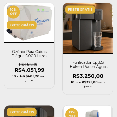
10
%
FRETE GRÁTIS
OFF
FRETE GRÁTIS
Ozônio Para Caixas
D'água 5.000 Litros
Aquapura Essential
Purificador Cpd23
R$4.512,19
Hoken Purion Água
R$4.051,99
Alcalino Refrigerado
R$3.250,00
10
x de
R$405,20
sem
juros
10
x de
R$325,00
sem
juros
FRETE GRÁTIS
13
%
OFF