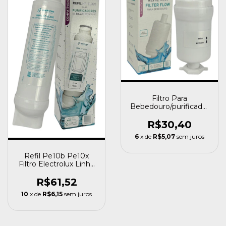
Filtro Para
Bebedouro/purificador
Masterfrio Mf/ Mfa
R$30,40
6
x de
R$5,07
sem juros
Refil Pe10b Pe10x
Filtro Electrolux Linha
Pe Pe10 Pappca20
R$61,52
10
x de
R$6,15
sem juros