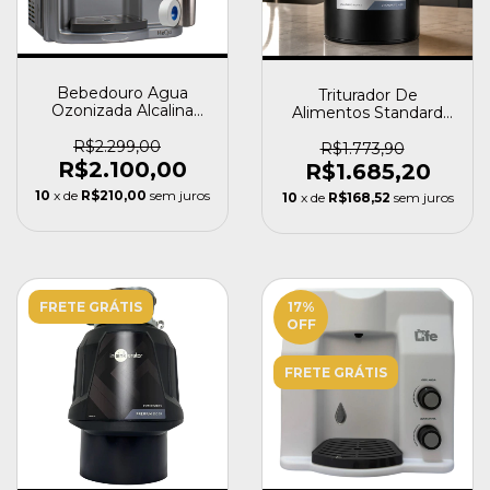
Bebedouro Agua
Triturador De
Ozonizada Alcalina
Alimentos Standard
Gelada Top Life New
460 Insinkerator 0,55
Oxi
R$2.299,00
HP
R$1.773,90
R$2.100,00
R$1.685,20
10
x de
R$210,00
sem juros
10
x de
R$168,52
sem juros
FRETE GRÁTIS
17
%
OFF
FRETE GRÁTIS