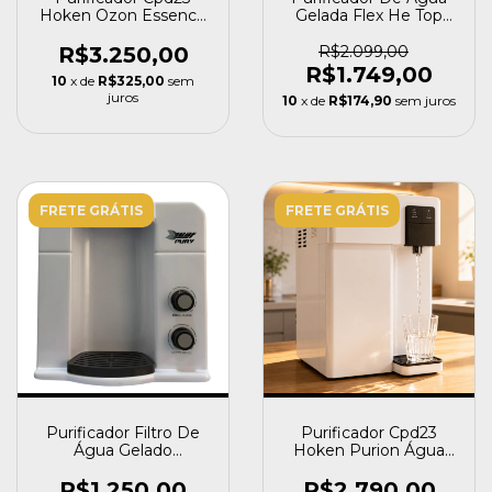
Hoken Ozon Essence
Gelada Flex He Top
Alcalino Com Ozônio
Life Ph Alcalino - Prata
R$3.250,00
R$2.099,00
R$1.749,00
10
x de
R$325,00
sem
juros
10
x de
R$174,90
sem juros
FRETE GRÁTIS
FRETE GRÁTIS
Purificador Filtro De
Purificador Cpd23
Água Gelado
Hoken Purion Água
Compressor Pury Leaf
Alcalino Classe A
R$1.250,00
R$2.790,00