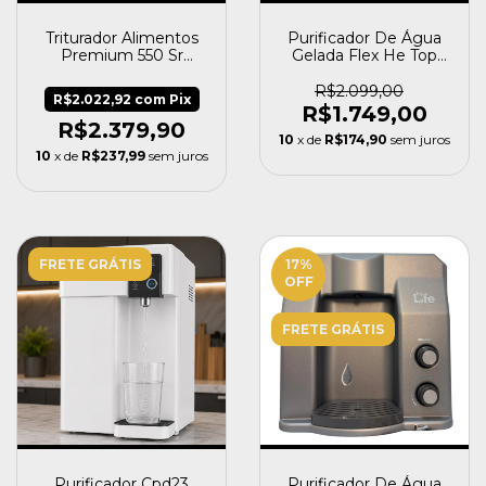
Triturador Alimentos
Purificador De Água
Premium 550 Sr
Gelada Flex He Top
0,55hp Insinkerator
Life Ph Alcalino -
Branco
R$2.099,00
R$2.022,92
com
Pix
R$1.749,00
R$2.379,90
10
x de
R$174,90
sem juros
10
x de
R$237,99
sem juros
FRETE GRÁTIS
17
%
OFF
FRETE GRÁTIS
Purificador Cpd23
Purificador De Água