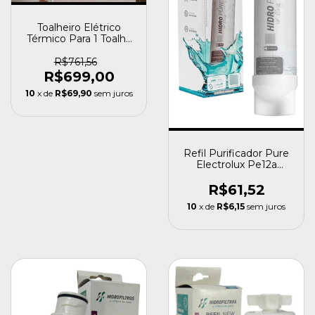
Toalheiro Elétrico
Térmico Para 1 Toalha
Cromado - Flape
R$761,56
R$699,00
10
x de
R$69,90
sem juros
Refil Purificador Pure
Electrolux Pe12a
Pe12b Pe12g Pe12v
R$61,52
10
x de
R$6,15
sem juros