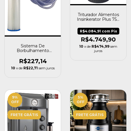
Triturador Alimentos
Insinkerator Plus 750
Sr Ecológico 0,75 HP
R$4.084,91
com
Pix
R$4.749,90
Sistema De
10
x de
R$474,99
sem
Borbulhamento
juros
Aquapura Panozon
R$227,14
10
x de
R$22,71
sem juros
9
%
5
%
OFF
OFF
FRETE GRÁTIS
FRETE GRÁTIS