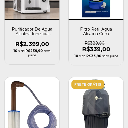
Purificador De Água
Filtro Refil Água
Alcalina Ionizada
Alcalina Com
Ozônio E Magnésio
Magnésio Ph 9,5
Mg+
Ionizada Cor Azul Top
R$2.399,00
R$389,00
Life Refil Alcalino Mg+
R$339,00
10
x de
R$239,90
sem
Ph 8.5-9.5
juros
10
x de
R$33,90
sem juros
FRETE GRÁTIS