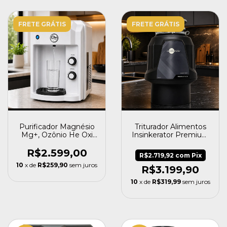
FRETE GRÁTIS
FRETE GRÁTIS
Purificador Magnésio
Triturador Alimentos
Mg+, Ozônio He Oxi
Insinkerator Premium
Negativo Top Life H2
700 Sr Ecológico 0,75
HP
R$2.599,00
R$2.719,92
com
Pix
10
x de
R$259,90
sem juros
R$3.199,90
10
x de
R$319,99
sem juros