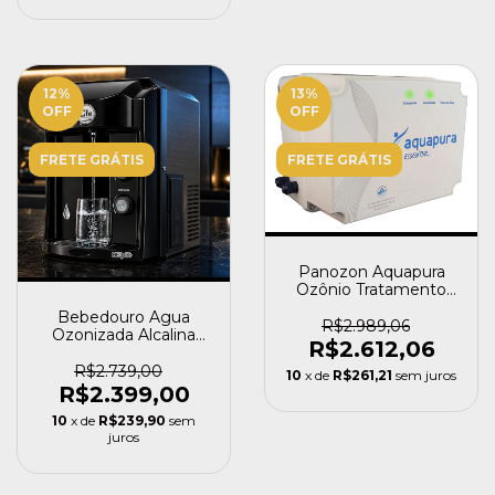
12
%
13
%
OFF
OFF
FRETE GRÁTIS
FRETE GRÁTIS
Panozon Aquapura
Ozônio Tratamento
Caixa D'água 1000
Bebedouro Agua
Litros
R$2.989,06
Ozonizada Alcalina
R$2.612,06
Ionizada Top Life K+
R$2.739,00
10
x de
R$261,21
sem juros
R$2.399,00
10
x de
R$239,90
sem
juros