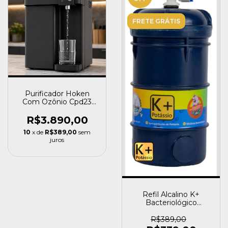
FRETE GRÁTIS
Purificador Hoken
Com Ozônio Cpd23
Ozon Premium Classe
A
R$3.890,00
10
x de
R$389,00
sem
juros
Refil Alcalino K+
Bacteriológico
Purificador Filtro Top
Life
R$389,00