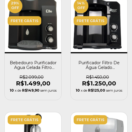
29
%
14
%
OFF
OFF
FRETE GRÁTIS
FRETE GRÁTIS
Bebedouro Purificador
Purificador Filtro De
Agua Gelada Filtro
Água Gelado
Alcalina Compressor
Compressor Pury Leaf
R$2.099,00
R$1.450,00
R$1.499,00
R$1.250,00
10
x de
R$149,90
sem juros
10
x de
R$125,00
sem juros
FRETE GRÁTIS
FRETE GRÁTIS