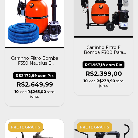
Carrinho Filtro E
Bomba F300 Para
Piscinas 16.000
Carrinho Filtro Bomba
Nautilus
F350 Nautilus E
R$1.967,18
com
Pix
Mangueira 8m
R$2.399,00
Fortyflex
R$2.172,99
com
Pix
10
x de
R$239,90
sem
R$2.649,99
juros
10
x de
R$265,00
sem
juros
FRETE GRÁTIS
FRETE GRÁTIS