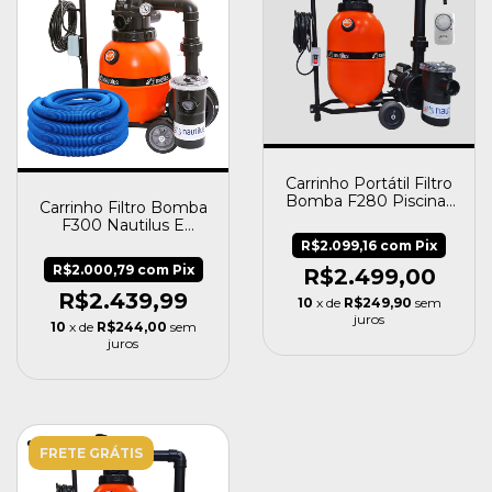
Carrinho Portátil Filtro
Bomba F280 Piscinas
Carrinho Filtro Bomba
19.000 Nautilus
F300 Nautilus E
Mangueira 8m
R$2.099,16
com
Pix
Fortyflex
R$2.000,79
com
Pix
R$2.499,00
R$2.439,99
10
x de
R$249,90
sem
juros
10
x de
R$244,00
sem
juros
FRETE GRÁTIS