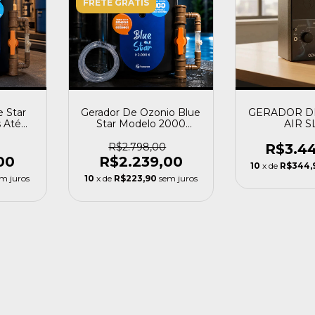
FRETE GRÁTIS
 Star
Gerador De Ozonio Blue
GERADOR D
s Até
Star Modelo 2000
AIR S
20v -
Piscinas 50.000l
R$2.798,00
R$3.4
00
R$2.239,00
10
x de
R$344,
m juros
10
x de
R$223,90
sem juros