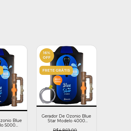
16
%
OFF
S
FRETE GRÁTIS
Gerador De Ozonio Blue
zonio Blue
Star Modelo 4000
lo 5000
Piscinas 150.000l
200.000l
R$4.869,00