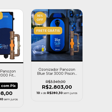
S
16
%
OFF
FRETE GRÁTIS
Ozonizador Panozon
 Panozon
Blue Star 3000 Piscina
2000 Fit
Até 100 Mil Litros
 50.000 L
R$3.349,00
4
com
Pix
R$2.803,00
98,00
10
x de
R$280,30
sem juros
80
sem juros