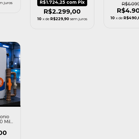
R$1.724,25
com
Pix
m juros
R$6.09
R$4.9
R$2.299,00
10
x de
R$490,
10
x de
R$229,90
sem juros
onio
0 Mil
 P+200
00