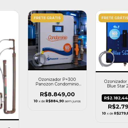
FRETE GRÁTIS
FRETE GRÁTI
Ozonizador P+300
Ozonizador
Panozon Condominio
Blue Star 
Piscinas 300.000l 220v
Piscina Até
R$8.849,00
R$2.182,4
10
x de
R$884,90
sem juros
R$2.7
10
x de
R$279,