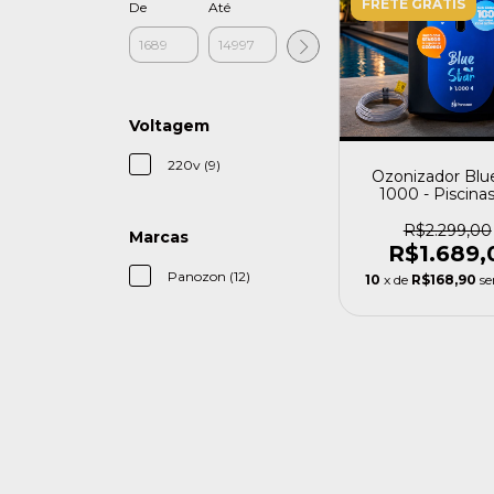
FRETE GRÁTIS
De
Até
Voltagem
220v (9)
Ozonizador Blue
1000 - Piscina
25.000 Litros 2
Panozon
R$2.299,00
Marcas
R$1.689,
Panozon (12)
10
x de
R$168,90
se