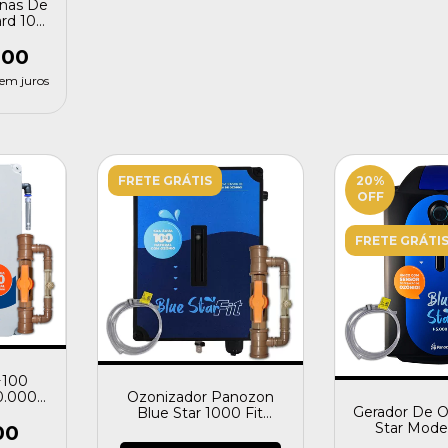
inas De
rd 100
n
,00
em juros
FRETE GRÁTIS
20
%
OFF
FRETE GRÁTI
+100
Ozonizador Panozon
0.000
Gerador De O
Blue Star 1000 Fit
anozon
Star Mode
Piscina Até 25.000 L
00
Piscinas 