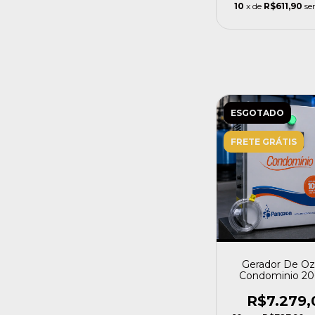
10
x de
R$611,90
se
ESGOTADO
FRETE GRÁTIS
Gerador De Oz
Condominio 20
Litros Panozon
R$7.279,