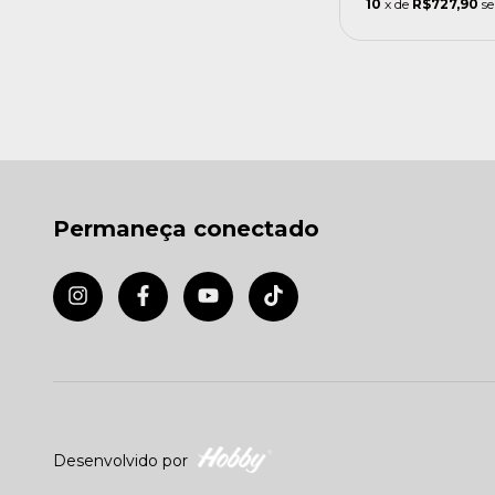
10
x de
R$727,90
se
Permaneça conectado
Desenvolvido por