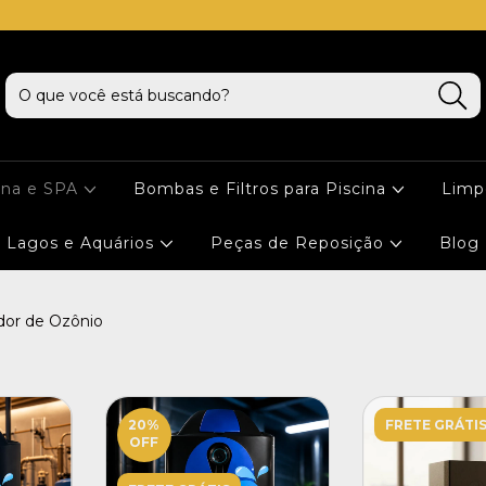
cna e SPA
Bombas e Filtros para Piscina
Limp
Lagos e Aquários
Peças de Reposição
Blog
dor de Ozônio
20
%
FRETE GRÁTI
OFF