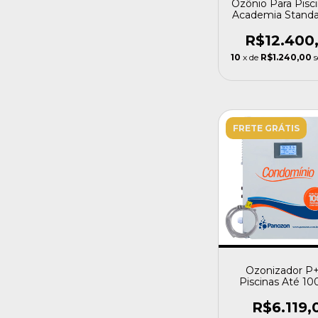
Ozônio Para Pisc
Academia Standa
M³ Panozo
R$12.400
10
x de
R$1.240,00
s
FRETE GRÁTIS
Ozonizador P
Piscinas Até 10
Litros 220v - P
R$6.119,