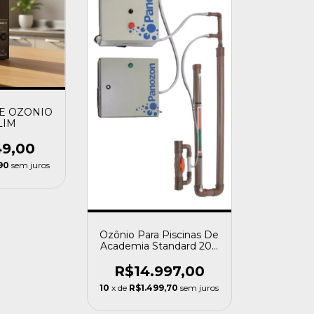
E OZONIO
LIM
49,00
90
sem juros
Ozônio Para Piscinas De
Academia Standard 200
M³ Panozon
R$14.997,00
10
x de
R$1.499,70
sem juros