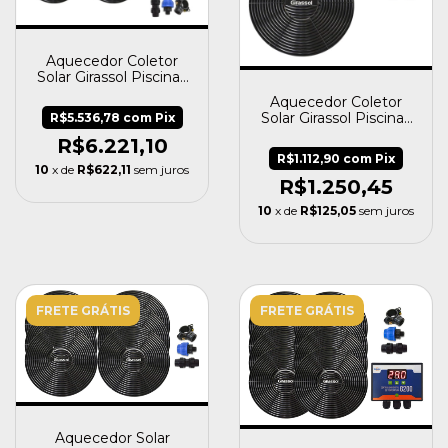
Aquecedor Coletor
Solar Girassol Piscinas
Até 80 Mil Litros
Aquecedor Coletor
Solar Girassol Piscinas
R$5.536,78
com
Pix
Até 16 Mil Litros - Cano
R$6.221,10
50mm
R$1.112,90
com
Pix
10
x de
R$622,11
sem juros
R$1.250,45
10
x de
R$125,05
sem juros
FRETE GRÁTIS
FRETE GRÁTIS
Aquecedor Solar