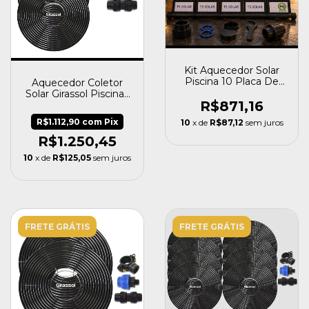
Kit Aquecedor Solar
Piscina 10 Placa De
Aquecedor Coletor
3mt + Kit Fechamento
Solar Girassol Piscinas
R$871,16
Até 16 Mil Litros
R$1.112,90
com
Pix
10
x de
R$87,12
sem juros
R$1.250,45
10
x de
R$125,05
sem juros
FRETE GRÁTIS
FRETE GRÁTIS