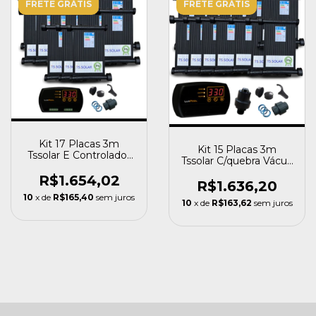
FRETE GRÁTIS
FRETE GRÁTIS
Kit 17 Placas 3m
Kit 15 Placas 3m
Tssolar E Controlador
Tssolar C/quebra Vácuo
Temperatura Luxpool
E Controlador Temp
R$1.654,02
R$1.636,20
10
x de
R$165,40
sem juros
10
x de
R$163,62
sem juros