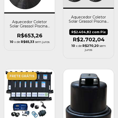
Aquecedor Coletor
Solar Girassol Piscinas
Aquecedor Coletor
Até 32 Mil Litros
Solar Girassol Piscinas
Até 8 Mil Litros
R$2.404,82
com
Pix
R$653,26
R$2.702,04
10
x de
R$65,33
sem juros
10
x de
R$270,20
sem
juros
FRETE GRÁTIS