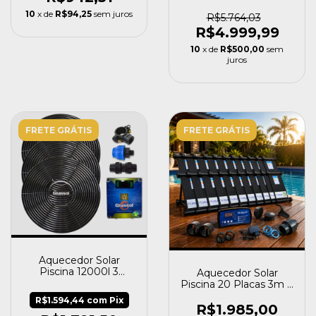
S12 220v 15mil Litros
10
x de
R$94,25
sem juros
220v 220v
R$5.764,03
R$4.999,99
10
x de
R$500,00
sem
juros
FRETE GRÁTIS
FRETE GRÁTIS
Aquecedor Solar
Piscina 12000l 3
Aquecedor Solar
Placas A1 Girassol +
Piscina 20 Placas 3m +
Painel
Controlador Ts Solar
R$1.594,44
com
Pix
R$1.985,00