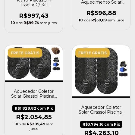
Aquecimento Solar
Tssolar C/ Kit
Piscina Ts Solar Rosca
Fechamento E Quebra
R$596,88
Vácuo
R$997,43
10
x de
R$59,69
sem juros
10
x de
R$99,74
sem juros
FRETE GRÁTIS
FRETE GRÁTIS
Aquecedor Coletor
Solar Girassol Piscinas
Até 24 Mil Litros +
Válvula de Retenção
Aquecedor Coletor
R$1.828,82
com
Pix
Solar Girassol Piscinas
R$2.054,85
Até 48 Mil Litros
10
x de
R$205,49
sem
R$3.794,16
com
Pix
juros
R$4.263,10