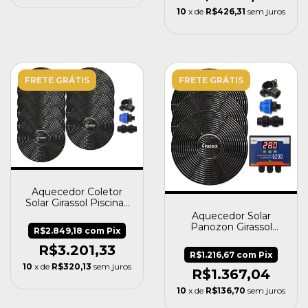
10
x de
R$426,31
sem juros
FRETE GRÁTIS
FRETE GRÁTIS
Aquecedor Coletor
Solar Girassol Piscinas
Até 36 Mil Litros
Aquecedor Solar
Panozon Girassol
R$2.849,18
com
Pix
12.000l + Painel G200
R$3.201,33
R$1.216,67
com
Pix
10
x de
R$320,13
sem juros
R$1.367,04
10
x de
R$136,70
sem juros