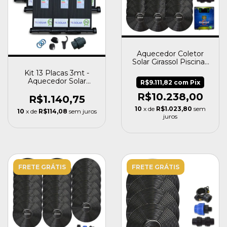
Aquecedor Coletor
Solar Girassol Piscinas
Até 96 Mil Litros +
Kit 13 Placas 3mt -
Painel G600
Aquecedor Solar
R$9.111,82
com
Pix
Piscinas - Completo
R$10.238,00
R$1.140,75
10
x de
R$1.023,80
sem
10
x de
R$114,08
sem juros
juros
FRETE GRÁTIS
FRETE GRÁTIS