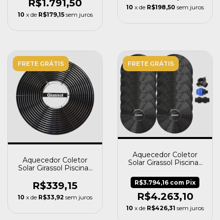
R$1.791,50
10
x de
R$198,50
sem juros
10
x de
R$179,15
sem juros
FRETE GRÁTIS
FRETE GRÁTIS
Aquecedor Coletor
Aquecedor Coletor
Solar Girassol Piscinas
Solar Girassol Piscinas
Até 48 Mil Litros -
Até 4 Mil Litros
Cano 50mm
R$3.794,16
com
Pix
R$339,15
R$4.263,10
10
x de
R$33,92
sem juros
10
x de
R$426,31
sem juros