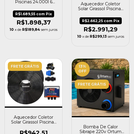
Piscinas 24.000l 6
Aquecedor Coletor
Placas A1 50mm 50
Solar Girassol Piscinas
Mm
Até 32 Mil Litros +
R$1.689,55
com
Pix
Painel G200
R$2.662,25
com
Pix
R$1.898,37
R$2.991,29
10
x de
R$189,84
sem juros
10
x de
R$299,13
sem juros
FRETE GRÁTIS
13
%
OFF
FRETE GRÁTIS
Aquecedor Coletor
Solar Girassol Piscinas
Bomba De Calor
Até 8 Mil Litros +
Sibrape 220v Ortum
G200
R$942,51