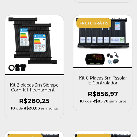
FRETE GRÁTIS
Kit 6 Placas 3m Tssolar
E Controlador
Kit 2 placas 3m Sibrape
Temperatura Luxpool
Com Kit Fechamento
R$856,97
Aquex
R$280,25
10
x de
R$85,70
sem juros
10
x de
R$28,03
sem juros