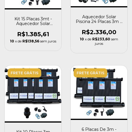
Aquecedor Solar
Kit 15 Placas 3mt -
Piscina 24 Placas 3m +
Aquecedor Solar
Controlador Ts Solar
Piscinas - Completo
R$2.336,00
R$1.385,61
10
x de
R$233,60
sem
10
x de
R$138,56
sem juros
juros
FRETE GRÁTIS
FRETE GRÁTIS
6 Placas De 3m -
Kit 10 Placas 3m