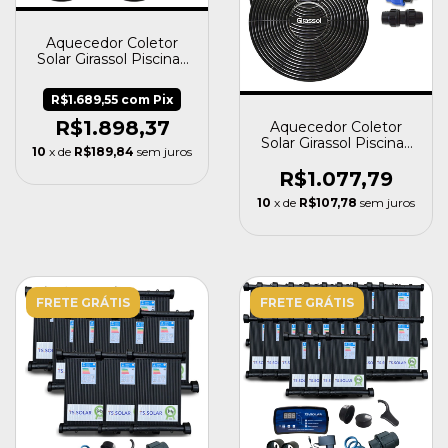
Aquecedor Coletor
Solar Girassol Piscinas
Até 24 Mil Litros
R$1.689,55
com
Pix
R$1.898,37
Aquecedor Coletor
Solar Girassol Piscinas
10
x de
R$189,84
sem juros
Até 12 Mil Litros
R$1.077,79
10
x de
R$107,78
sem juros
FRETE GRÁTIS
FRETE GRÁTIS