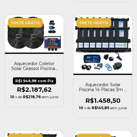
FRETE GRÁTIS
FRETE GRÁTIS
Aquecedor Coletor
Solar Girassol Piscinas
Até 24 Mil Litros +
Painel G200
R$1.946,98
com
Pix
Aquecedor Solar
R$2.187,62
Piscina 14 Placas 3m +
Controlador Ts Solar
10
x de
R$218,76
sem juros
R$1.458,50
10
x de
R$145,85
sem juros