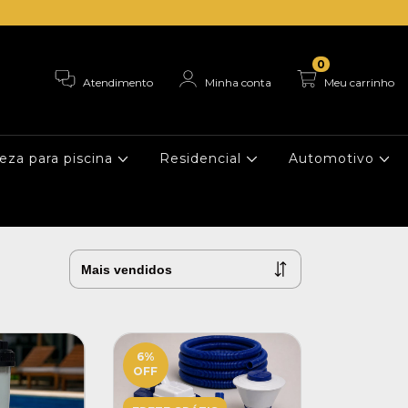
0
Atendimento
Minha conta
Meu carrinho
eza para piscina
Residencial
Automotivo
6
%
OFF