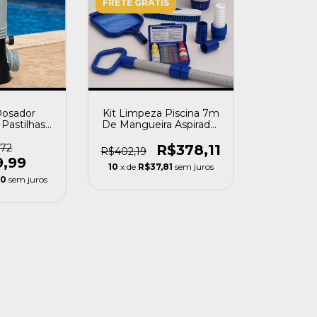
FRETE GRÁTIS
Dosador
Kit Limpeza Piscina 7m
Pastilhas
De Mangueira Aspirador
rape/aquex
Teste Cl Ph
za
,72
R$378,11
R$402,19
9,99
10
x de
R$37,81
sem juros
00
sem juros