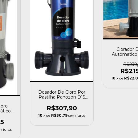
Clorador 
Automatico 
Piscina Sib
Cin
R$239
R$21
10
x de
R$22,
Dosador De Cloro Por
Pastilha Panozon D15
Ate 15gh
loro
R$307,90
ático
10
x de
R$30,79
sem juros
utilus
05
m juros