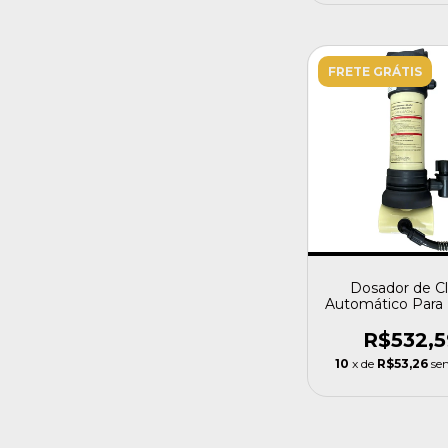
FRETE GRÁTIS
Dosador de C
Automático Para 
Rainbow - Sib
R$532,5
10
x de
R$53,26
se