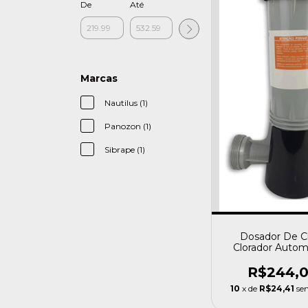
De
Até
Marcas
Nautilus (1)
Panozon (1)
Sibrape (1)
Dosador De C
Clorador Autom
Para Piscinas Na
R$244,
10
x de
R$24,41
se