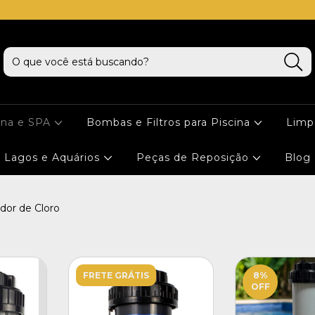
cna e SPA
Bombas e Filtros para Piscina
Limp
Lagos e Aquários
Peças de Reposição
Blog
dor de Cloro
FRETE GRÁTIS
8
%
OFF