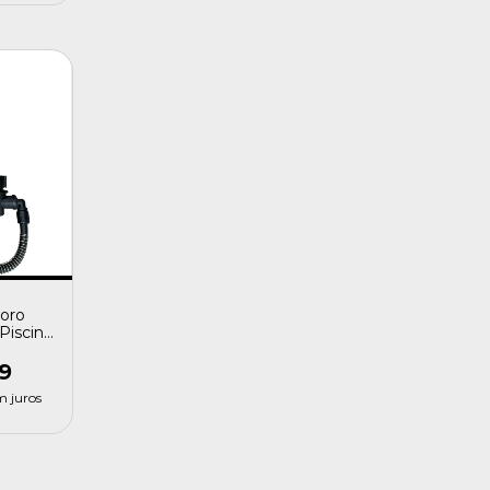
loro
Piscina
rape
9
m juros