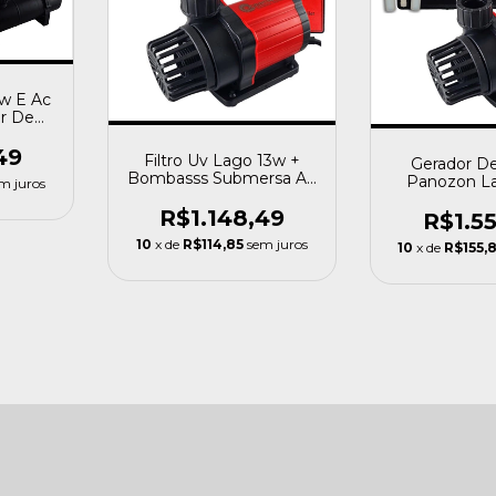
9w E Ac
r De
Mini
49
Filtro Uv Lago 13w +
Gerador D
Bombasss Submersa Ac
Panozon La
m juros
3000 L Oceantech
Bomba Oc
R$1.148,49
Ac30
R$1.5
10
x de
R$114,85
sem juros
10
x de
R$155,