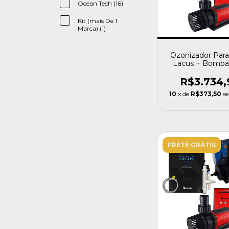
Ocean Tech (16)
Kit (mais De 1
Marca) (1)
Ozonizador Par
Lacus + Bomba
Oceantech Lago
R$3.734,
10
x de
R$373,50
se
FRETE GRÁTIS