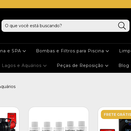
cna e SPA
Bombas e Filtros para Piscina
Limp
Lagos e Aquários
Peças de Reposição
Blog
Aquários
FRETE GRÁTI