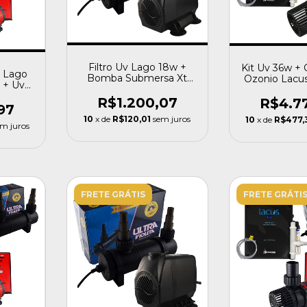
Filtro Uv Lago 18w +
Kit Uv 36w +
a Lago
Bomba Submersa Xt
Ozonio Lacu
 + Uv
4000 L Oceantech
Ac 20
 4000l
R$1.200,07
R$4.7
97
10
x de
R$120,01
sem juros
10
x de
R$477,
m juros
FRETE GRÁTIS
FRETE GRÁTI