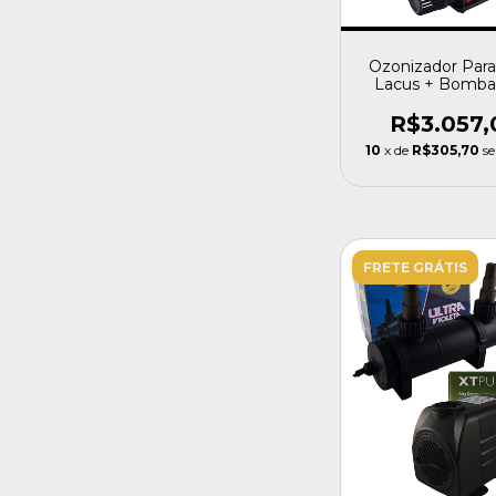
Ozonizador Par
Lacus + Bomba
Oceantech Lago
R$3.057,
10
x de
R$305,70
s
FRETE GRÁTIS