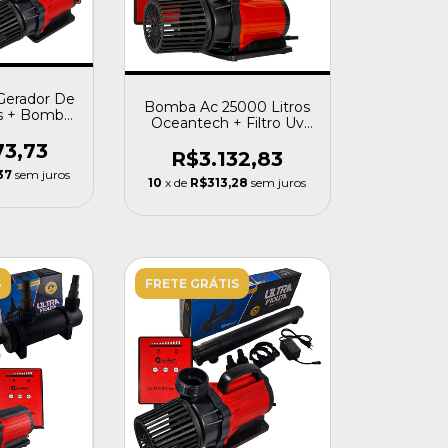
 Gerador De
Bomba Ac 25000 Litros
s + Bomba
Oceantech + Filtro Uv
000
Lago Aquario 55w
73,73
R$3.132,83
37
sem juros
10
x de
R$313,28
sem juros
S
FRETE GRÁTIS