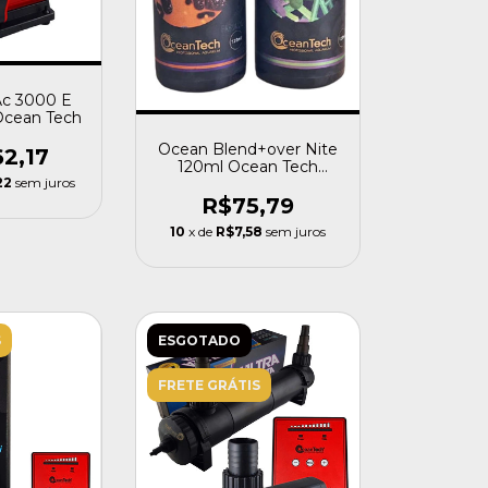
Ac 3000 E
 Ocean Tech
Ocean Blend+over Nite
62,17
120ml Ocean Tech
Acelerador Biológico
22
sem juros
R$75,79
10
x de
R$7,58
sem juros
S
ESGOTADO
FRETE GRÁTIS