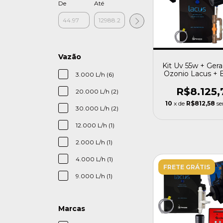
De
Até
Vazão
Kit Uv 55w + Ger
Ozonio Lacus +
3.000 L/h (6)
Ac 30000
R$8.125,
20.000 L/h (2)
10
x de
R$812,58
se
30.000 L/h (2)
12.000 L/h (1)
2.000 L/h (1)
4.000 L/h (1)
FRETE GRÁTIS
9.000 L/h (1)
Marcas