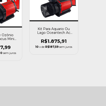
Kit Para Aquario Ou
Lago Oceantech Ac
e Ozônio
12000 + Uv36w
cus Mini
R$1.875,91
eantech
00
57,99
10
x de
R$187,59
sem juros
80
sem juros