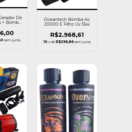
 Gerador De
Oceantech Bomba Ac
s + Bomba
20000 E Filtro Uv 55w
000
16,00
R$2.968,61
60
sem juros
10
x de
R$296,86
sem juros
S