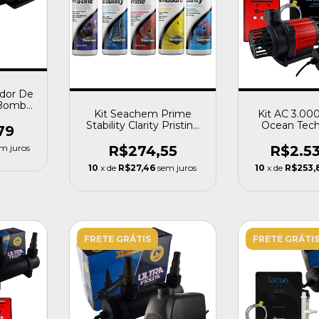
ador De
 Bomba
Kit Seachem Prime
Kit AC 3.00
Stability Clarity Pristine
Ocean Tech
79
Amguard 100ml
2.0
R$274,55
R$2.5
m juros
10
x de
R$27,46
sem juros
10
x de
R$253,
FRETE GRÁTIS
FRETE GRÁTI