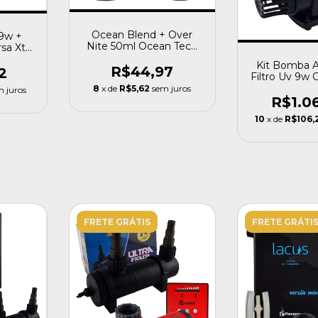
Ocean Blend + Over
 9w +
Nite 50ml Ocean Tech
sa Xt
Acelerador Biológico
tech
Kit Bomba 
R$44,97
2
Filtro Uv 9w
8
x de
R$5,62
sem juros
m juros
R$1.0
10
x de
R$106,
FRETE GRÁTIS
FRETE GRÁTI