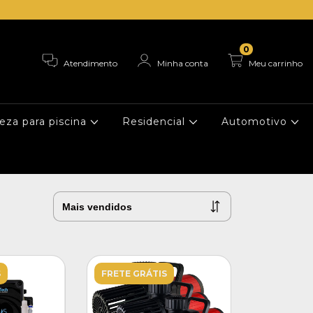
0
Atendimento
Minha conta
Meu carrinho
eza para piscina
Residencial
Automotivo
S
FRETE GRÁTIS