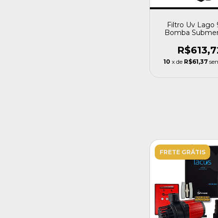
Filtro Uv Lago
Bomba Submer
2000 L Ocean
R$613,7
10
x de
R$61,37
se
FRETE GRÁTIS