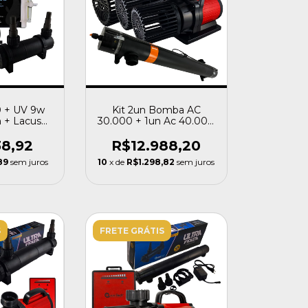
0 + UV 9w
Kit 2un Bomba AC
 + Lacus
30.000 + 1un Ac 40.000
00
+ 2un Filtros UV 95w
Cubos 220v
38,92
R$12.988,20
89
sem juros
10
x de
R$1.298,82
sem juros
S
FRETE GRÁTIS