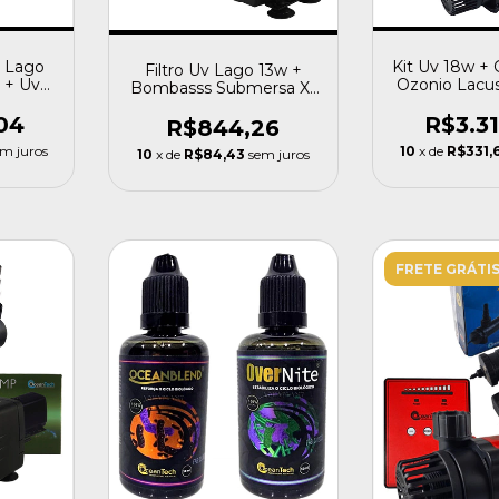
a Lago
Kit Uv 18w +
Filtro Uv Lago 13w +
 + Uv
Ozonio Lacu
Bombasss Submersa Xt
 2000l
Ac 9
3000 L Oceantech
04
R$3.3
R$844,26
em juros
10
x de
R$331,
10
x de
R$84,43
sem juros
FRETE GRÁTI