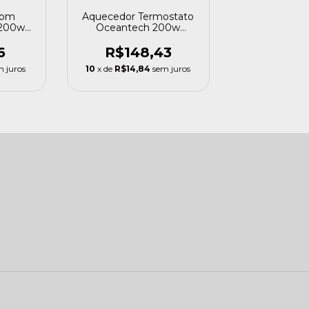
Com
Aquecedor Termostato
 200w
Oceantech 200w
n
Aquários Até 200 Litros
etro
6
R$148,43
m juros
10
x de
R$14,84
sem juros