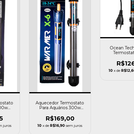
Ocean Tech
Termosta
Aquecedor
Precisã 1
R$12
10
x de
R$12,6
ostato
Aquecedor Termostato
500w
Para Aquários 300w
itros
Ocean Tech
5
R$169,00
m juros
10
x de
R$16,90
sem juros