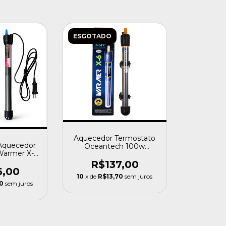
ESGOTADO
Aquecedor Termostato
Aquecedor
Oceantech 100w
Warmer X-5
Aquários Até 100 Litros
 220v 220v
R$137,00
W
6,00
10
x de
R$13,70
sem juros
0
sem juros