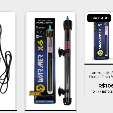
ESGOTADO
Termostato 
Ocean Tech 
50w Aquario
50 
R$10
10
x de
R$10,6