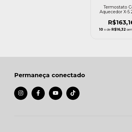
Termostato 
Aquecedor X-5
220v Ocea
Tech+termôm
R$163,1
10
x de
R$16,32
se
Permaneça conectado