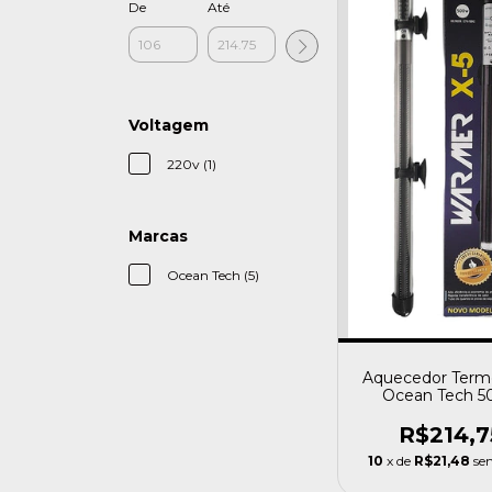
De
Até
Voltagem
220v (1)
Marcas
Ocean Tech (5)
Aquecedor Term
Ocean Tech 
Aquários 500 L
R$214,7
10
x de
R$21,48
se