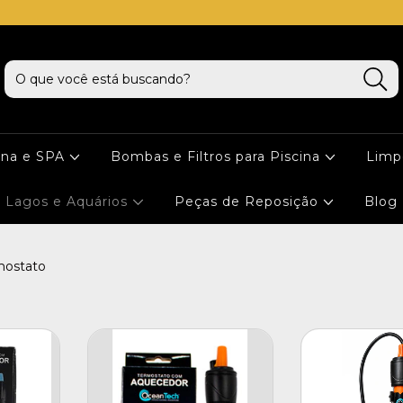
cna e SPA
Bombas e Filtros para Piscina
Limp
Lagos e Aquários
Peças de Reposição
Blog
mostato