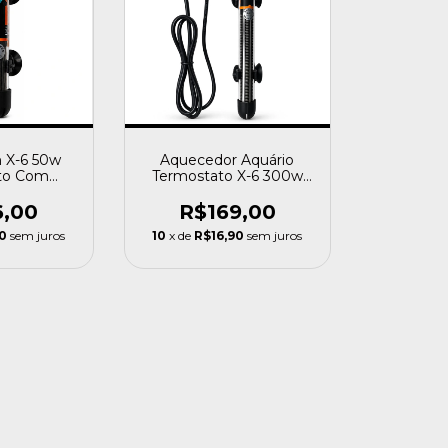
 X-6 50w
Aquecedor Aquário
to Com
Termostato X-6 300w
 Aquário
Oceantech Temperatura
27v 50 W
110v 300 W
6,00
R$169,00
0
sem juros
10
x de
R$16,90
sem juros