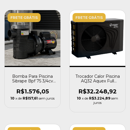
FRETE GRÁTIS
FRETE GRÁTIS
Bomba Para Piscina
Trocador Calor Piscina
Sibrape Bpf 75 3/4cv
AQ32 Aquex Full
Motor Weg 110/220v
Inverter 110000 BTU
R$1.576,05
R$32.248,92
10
x de
R$157,61
sem juros
10
x de
R$3.224,89
sem
juros