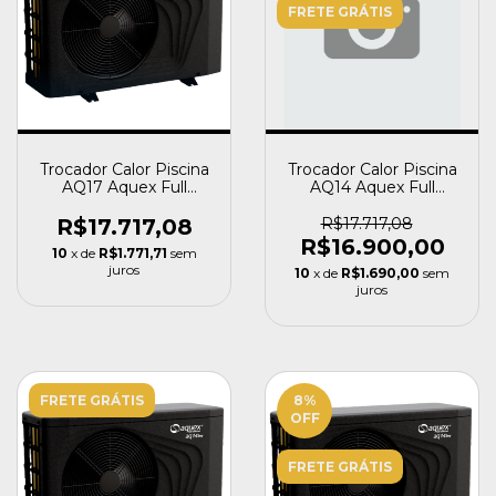
FRETE GRÁTIS
Trocador Calor Piscina
Trocador Calor Piscina
AQ17 Aquex Full
AQ14 Aquex Full
Inverter 60000 BTU
Inverter 50000 BTU
R$17.717,08
R$17.717,08
R$16.900,00
10
x de
R$1.771,71
sem
juros
10
x de
R$1.690,00
sem
juros
FRETE GRÁTIS
8
%
OFF
FRETE GRÁTIS