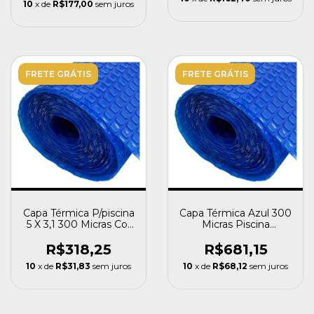
10
x de
R$177,00
sem juros
FRETE GRÁTIS
FRETE GRÁTIS
Capa Térmica P/piscina
Capa Térmica Azul 300
5 X 3,1 300 Micras Cor
Micras Piscina
Azul Sibrape
Aquecida 10x4,1
Sibrape
R$318,25
R$681,15
10
x de
R$31,83
sem juros
10
x de
R$68,12
sem juros