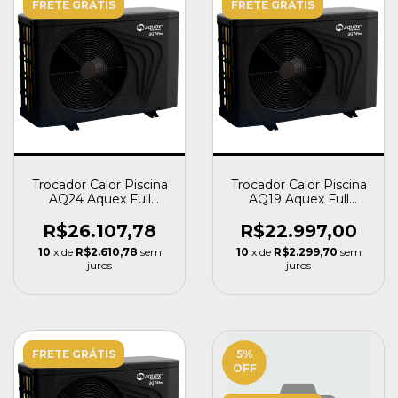
FRETE GRÁTIS
FRETE GRÁTIS
Trocador Calor Piscina
Trocador Calor Piscina
AQ24 Aquex Full
AQ19 Aquex Full
Inverter 82000 BTU
Inverter 71000 BTU
R$26.107,78
R$22.997,00
10
x de
R$2.610,78
sem
10
x de
R$2.299,70
sem
juros
juros
FRETE GRÁTIS
5
%
OFF