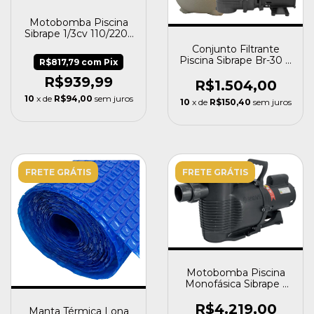
Motobomba Piscina
Sibrape 1/3cv 110/220v
Bivolt Bpf 033 Cb
Conjunto Filtrante
Piscina Sibrape Br-30 +
R$817,79
com
Pix
Bpf025 Cb 1/4cv
R$939,99
R$1.504,00
10
x de
R$94,00
sem juros
10
x de
R$150,40
sem juros
FRETE GRÁTIS
FRETE GRÁTIS
Motobomba Piscina
Monofásica Sibrape -
Bpf150 Platinum 1,5cv
Biv
R$4.219,00
Manta Térmica Lona