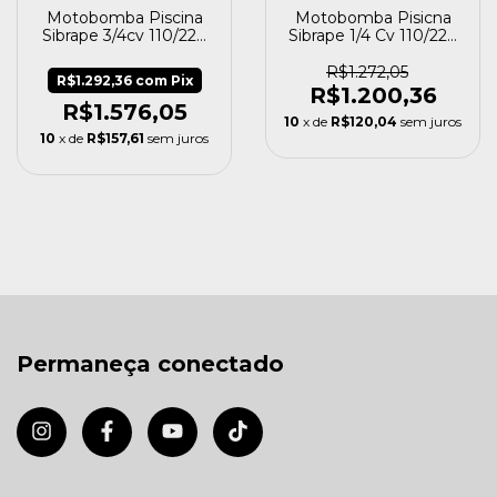
Motobomba Piscina
Motobomba Pisicna
Sibrape 3/4cv 110/220
Sibrape 1/4 Cv 110/220
Eixo Em Inox Bpf075
Eixo Em Inox
R$1.272,05
R$1.292,36
com
Pix
R$1.200,36
R$1.576,05
10
x de
R$120,04
sem juros
10
x de
R$157,61
sem juros
Permaneça conectado