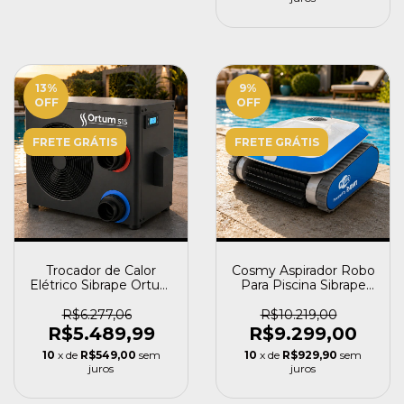
13
%
9
%
OFF
OFF
FRETE GRÁTIS
FRETE GRÁTIS
Trocador de Calor
Cosmy Aspirador Robo
Elétrico Sibrape Ortum
Para Piscina Sibrape
Mini S15 para Piscina
127/220v
até 17 Mil Litros
R$6.277,06
R$10.219,00
R$5.489,99
R$9.299,00
10
x de
R$549,00
sem
10
x de
R$929,90
sem
juros
juros