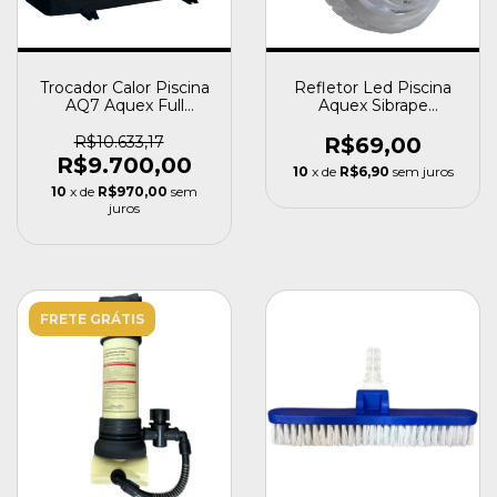
Trocador Calor Piscina
Refletor Led Piscina
AQ7 Aquex Full
Aquex Sibrape
Inverter 24000 BTU
Luminar 6w Rgb Rgb
R$10.633,17
R$69,00
R$9.700,00
10
x de
R$6,90
sem juros
10
x de
R$970,00
sem
juros
FRETE GRÁTIS