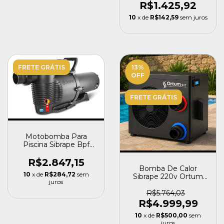
R$1.425,92
10
x de
R$142,59
sem juros
FRETE GRÁTIS
13
%
OFF
FRETE GRÁTIS
Motobomba Para
Piscina Sibrape Bpf
Platinum 300 3cv
R$2.847,15
Bomba De Calor
10
x de
R$284,72
sem
Sibrape 220v Ortum
juros
S12 220v 15mil Litros
220v 220v
R$5.764,03
R$4.999,99
10
x de
R$500,00
sem
juros