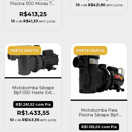
Piscina 300 Micras 7m
10
x de
R$421,90
sem juros
X 3,1m Sibrape
R$413,25
10
x de
R$41,33
sem juros
FRETE GRÁTIS
FRETE GRÁTIS
Motobomba Sibrape
Bpf-050 Haste Ext.
Eixo Inox Bivolt
R$1.261,52
com
Pix
Motobomba Para
R$1.433,55
Piscina Sibrape Bpf-
100 He 1,0cv Eixo Inox
10
x de
R$143,36
sem juros
R$1.155,00
com
Pix