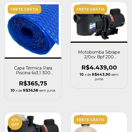
FRETE GRÁTIS
FRETE GRÁTIS
Motobomba Sibrape
2/0cv Bpf 200
Platinum - Monofásico
Bivolt
R$4.439,00
Capa Térmica Para
Piscina 6x3,1 300
10
x de
R$443,90
sem
Micras Sibrape
juros
R$365,75
10
x de
R$36,58
sem juros
12
%
FRETE GRÁTIS
OFF