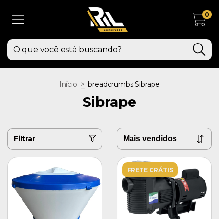
0
Início
>
breadcrumbs.Sibrape
Sibrape
Filtrar
FRETE GRÁTIS