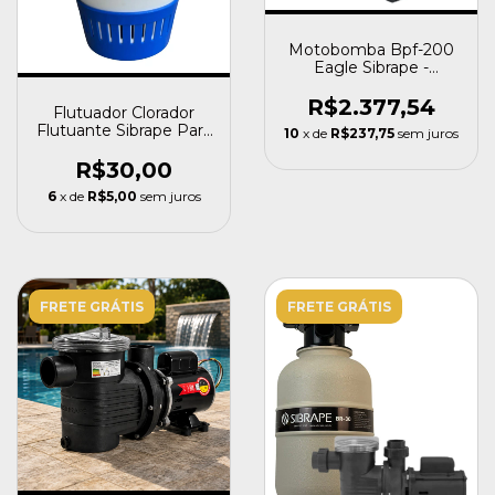
Motobomba Bpf-200
Eagle Sibrape -
110/220v - 2 CV
R$2.377,54
Flutuador Clorador
Flutuante Sibrape Para
10
x de
R$237,75
sem juros
Pastilhas De Cloro
R$30,00
6
x de
R$5,00
sem juros
FRETE GRÁTIS
FRETE GRÁTIS