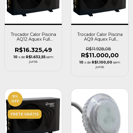
Trocador Calor Piscina
Trocador Calor Piscina
AQ12 Aquex Full
AQ9 Aquex Full
Inverter 43000 BTU
Inverter 30000 BTU
R$16.325,49
R$11.928,08
R$11.000,00
10
x de
R$1.632,55
sem
juros
10
x de
R$1.100,00
sem
juros
9
%
OFF
FRETE GRÁTIS