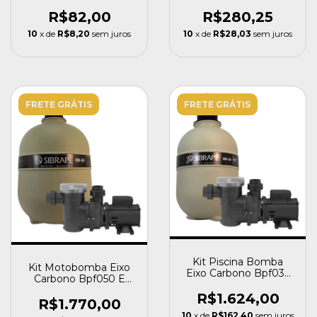
Aquex
R$82,00
R$280,25
10
x de
R$8,20
sem juros
10
x de
R$28,03
sem juros
FRETE GRÁTIS
FRETE GRÁTIS
Kit Piscina Bomba
Kit Motobomba Eixo
Eixo Carbono Bpf033
Carbono Bpf050 E
E Filtro Br40 Sibrape
Filtro Br50 Sibrape
R$1.624,00
R$1.770,00
10
x de
R$162,40
sem juros