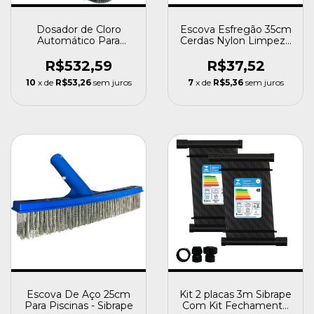
Dosador de Cloro
Escova Esfregão 35cm
Automático Para
Cerdas Nylon Limpeza
Piscina Rainbow -
Piscina Sibrape
Sibrape
R$532,59
R$37,52
10
x de
R$53,26
sem juros
7
x de
R$5,36
sem juros
Escova De Aço 25cm
Kit 2 placas 3m Sibrape
Para Piscinas - Sibrape
Com Kit Fechamento