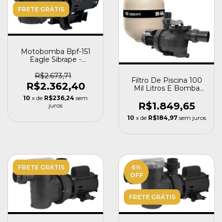
FRETE GRÁTIS
Motobomba Bpf-151
Eagle Sibrape -
220/380v - 1,5 CV
R$2.673,71
Filtro De Piscina 100
R$2.362,40
Mil Litros E Bomba
Komeco Motor 1/0cv
10
x de
R$236,24
sem
R$1.849,65
juros
10
x de
R$184,97
sem juros
FRETE GRÁTIS
6
%
OFF
FRETE GRÁTIS