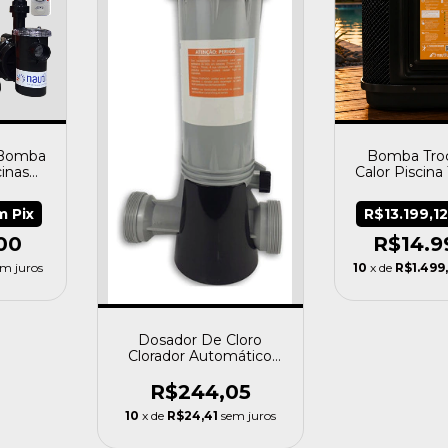
E Bomba
Bomba Tro
inas
Calor Piscin
lus
04 Ate 100 
m
Pix
R$13.199,1
00
R$14.9
em juros
10
x de
R$1.499
Dosador De Cloro
Clorador Automático
Para Piscinas Nautilus
R$244,05
10
x de
R$24,41
sem juros