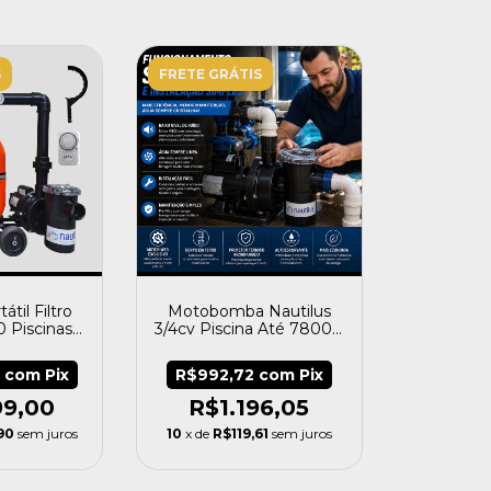
S
FRETE GRÁTIS
átil Filtro
Motobomba Nautilus
 Piscinas
3/4cv Piscina Até 78000
autilus
L Nbfc-3/m Mono
6
com
Pix
R$992,72
com
Pix
99,00
R$1.196,05
90
sem juros
10
x de
R$119,61
sem juros