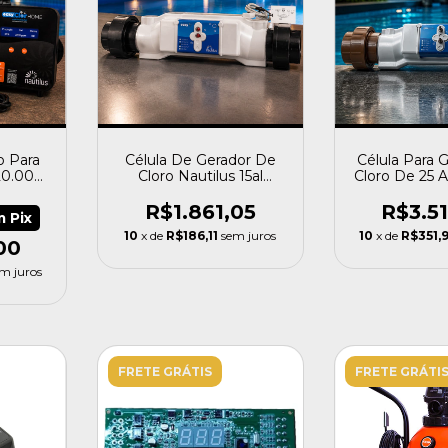
o Para
Célula De Gerador De
Célula Para 
20.000l
Cloro Nautilus 15al
Cloro De 25 Al
1
Easyclor
R$1.861,05
R$3.5
m
Pix
10
x de
R$186,11
sem juros
10
x de
R$351,
00
m juros
FRETE GRÁTIS
FRETE GRÁTI