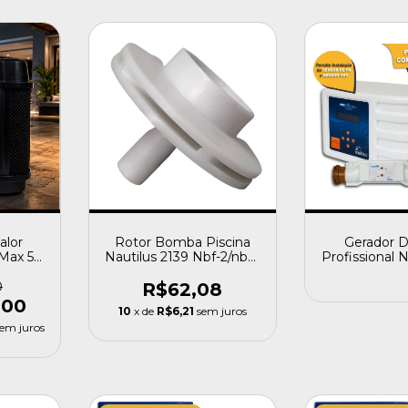
alor
Rotor Bomba Piscina
Gerador D
Max 5
Nautilus 2139 Nbf-2/nbe-
Profissional N
ifásico
2/hm-2 1/2cv Trifásico
G5-03 60
0
R$62,08
,00
10
x de
R$6,21
sem juros
em juros