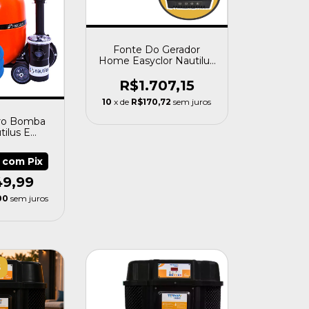
Fonte Do Gerador
Home Easyclor Nautilus
G5
R$1.707,15
10
x de
R$170,72
sem juros
ltro Bomba
tilus E
 Fortyflex
9
com
Pix
49,99
00
sem juros
S