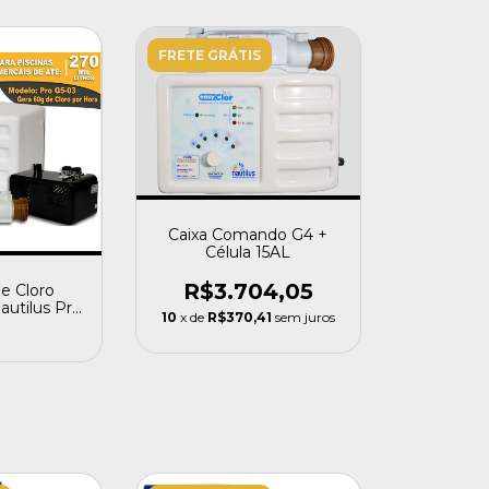
FRETE GRÁTIS
Caixa Comando G4 +
Célula 15AL
R$3.704,05
e Cloro
autilus Pro
10
x de
R$370,41
sem juros
 Gramas