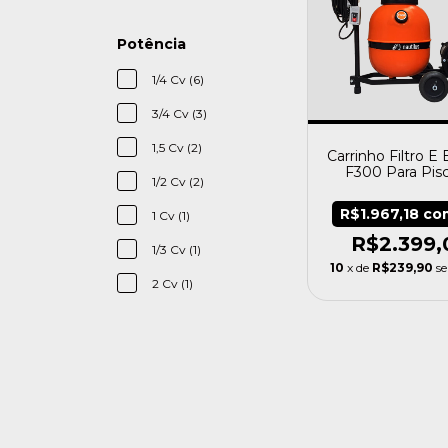
Potência
1/4 Cv (6)
3/4 Cv (3)
1,5 Cv (2)
Carrinho Filtro 
F300 Para Pisc
1/2 Cv (2)
16.000 Nauti
R$1.967,18
co
1 Cv (1)
R$2.399,
1/3 Cv (1)
10
x de
R$239,90
s
2 Cv (1)