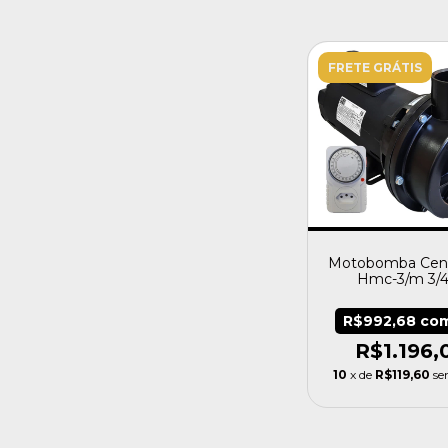
FRETE GRÁTIS
Motobomba Cent
Hmc-3/m 3/
Capacitor Naut
R$992,68
co
R$1.196,
10
x de
R$119,60
se