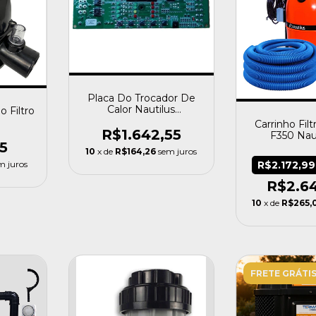
Placa Do Trocador De
Calor Nautilus
o Filtro
Termamax Aa85 Aa 85
Carrinho Fi
R$1.642,55
F350 Nau
5
Mangueira 8m
10
x de
R$164,26
sem juros
m juros
R$2.172,9
R$2.6
10
x de
R$265,
FRETE GRÁTI