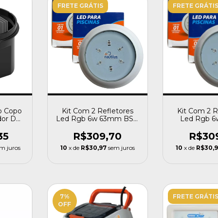
FRETE GRÁTIS
FRETE GRÁTI
o Copo
Kit Com 2 Refletores
Kit Com 2 R
ador De
Led Rgb 6w 63mm BSP
Led Rgb 
r5
25mm Nautilus
Encaixe 25m
35
R$309,70
R$30
m juros
10
x de
R$30,97
sem juros
10
x de
R$30,
7
%
FRETE GRÁTI
OFF