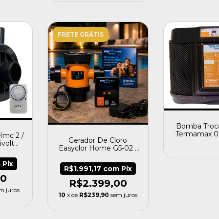
FRETE GRÁTIS
Bomba Troca
Termamax 07
Hmc 2 /
Gerador De Cloro
Até 180 Mil 
ivolt
Easyclor Home G5-02 -
Nautilus
m
Pix
R$1.991,17
com
Pix
90
R$2.399,00
m juros
10
x de
R$239,90
sem juros