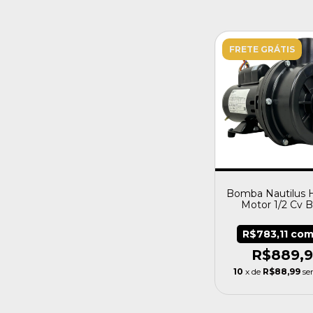
FRETE GRÁTIS
Bomba Nautilus 
Motor 1/2 Cv B
Hidro
R$783,11
co
R$889,
10
x de
R$88,99
se