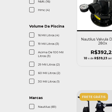
Nbfc (16)
Hmc (4)
Volume Da Piscina
16 Mil Litros (4)
Nautilus Valvula D
280x
19 Mil Litros (3)
R$392,2
Acima De 100 Mil
Litros (3)
10
x de
R$39,23
se
29 Mil Litros (2)
60 Mil Litros (2)
30 Mil Litros (1)
FRETE GRÁTIS
Marcas
Nautilus (69)