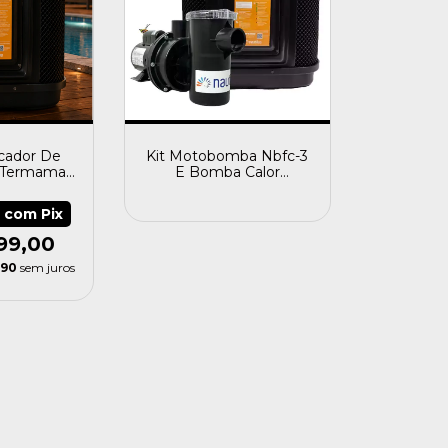
cador De
Kit Motobomba Nbfc-3
a Termamax
E Bomba Calor
Mil Litros
Termamax 5 Tri Nautilus
2
com
Pix
99,00
,90
sem juros