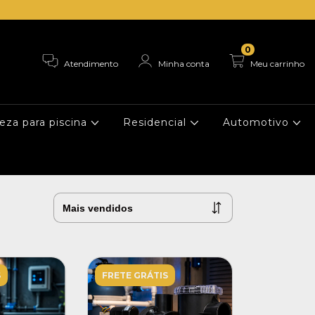
0
Atendimento
Minha conta
Meu carrinho
eza para piscina
Residencial
Automotivo
S
FRETE GRÁTIS