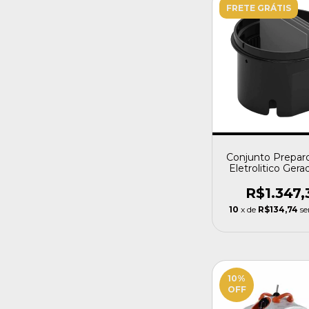
FRETE GRÁTIS
Conjunto Prepar
Eletrolitico Ger
Cloro Ngc02
R$1.347,
10
x de
R$134,74
se
10
%
OFF