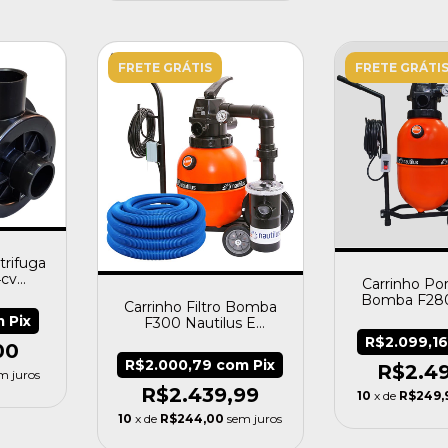
FRETE GRÁTIS
FRETE GRÁTI
rifuga
4cv
Carrinho Port
ilus
Bomba F280
Carrinho Filtro Bomba
19.000 N
m
Pix
F300 Nautilus E
Mangueira 8m Fortyflex
R$2.099,1
00
R$2.000,79
com
Pix
R$2.4
m juros
R$2.439,99
10
x de
R$249,
10
x de
R$244,00
sem juros