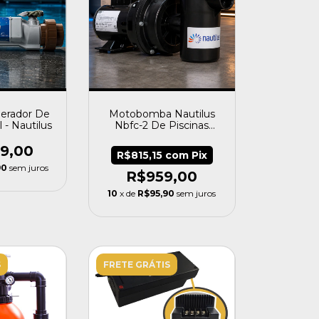
Gerador De
Motobomba Nautilus
 - Nautilus
Nbfc-2 De Piscinas
110/220v Completa 1/2cv
19,00
R$815,15
com
Pix
90
sem juros
R$959,00
10
x de
R$95,90
sem juros
S
FRETE GRÁTIS