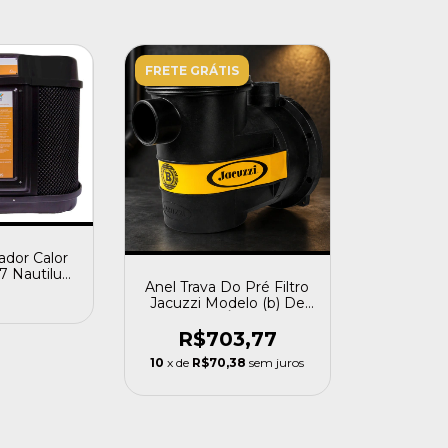
FRETE GRÁTIS
dor Calor
 Nautilus
Anel Trava Do Pré Filtro
Litros 220v
Jacuzzi Modelo (b) De
1,5cv À 3cv
R$703,77
10
x de
R$70,38
sem juros