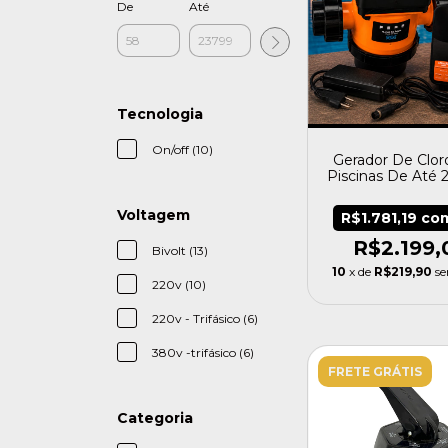
De
Até
Tecnologia
On/off (10)
Gerador De Clor
Piscinas De Até 
Home G5 0
Voltagem
R$1.781,19
co
R$2.199,
Bivolt (13)
10
x de
R$219,90
se
220v (10)
220v - Trifásico (6)
380v -trifásico (6)
FRETE GRÁTIS
Categoria