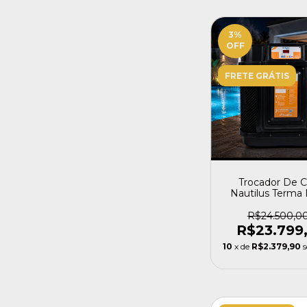
3
%
OFF
FRETE GRÁTIS
Trocador De C
Nautilus Terma 
130m³ 380v Tri Tr
380v
R$24.500,0
R$23.799
10
x de
R$2.379,90
s