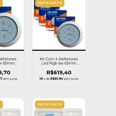
S
FRETE GRÁTIS
efletores
Kit Com 4 Refletores
6w 63mm
Led Rgb 6w 63mm
m Nautilus
Encaixe 25mm Nautilus
9,70
R$619,40
97
sem juros
10
x de
R$61,94
sem juros
S
FRETE GRÁTIS